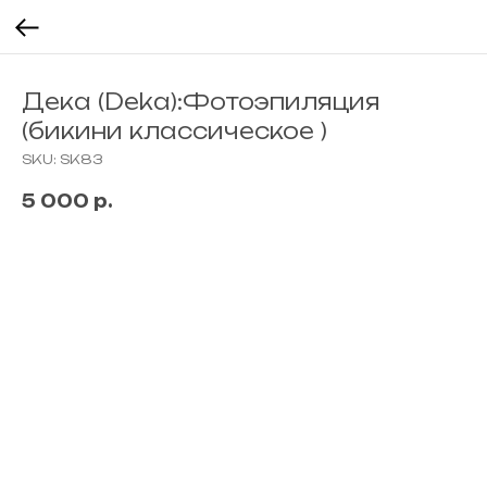
Дека (Deka):Фотоэпиляция
(бикини классическое )
SKU:
SK83
5 000
р.