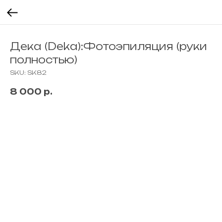
Дека (Deka):Фотоэпиляция (руки
полностью)
SKU:
SK82
8 000
р.