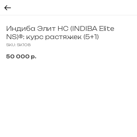
Индиба Элит НС (INDIBA Elite
NS)®: курс растяжек (5+1)
SKU:
SK108
50 000
р.