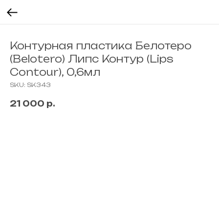
Контурная пластика Белотеро
(Belotero) Липс Контур (Lips
Contour), 0,6мл
SKU:
SK343
21 000
р.