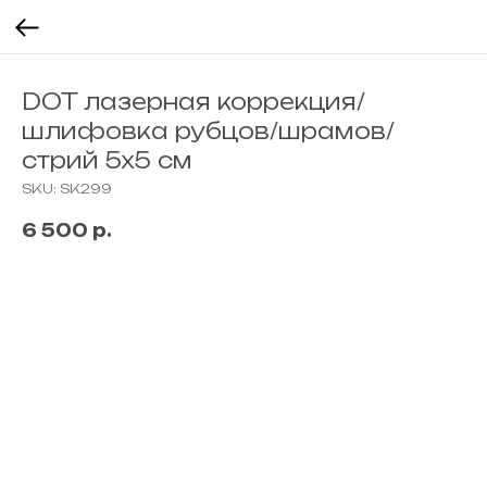
DOT лазерная коррекция/
шлифовка рубцов/шрамов/
стрий 5x5 см
SKU:
SK299
6 500
р.