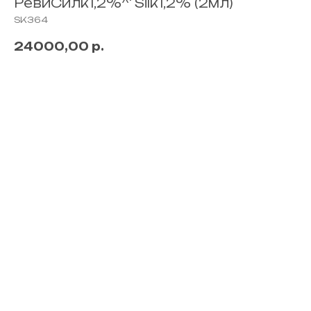
РевиСилк1,2%^' Silk1,2% (2мл)
SK364
24000,00
р.