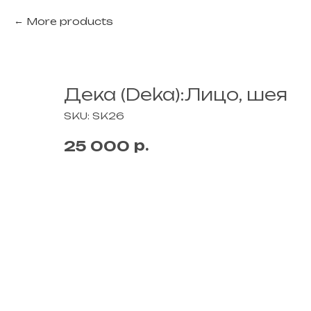
More products
Дека (Deka):Лицо, шея
SKU:
SK26
р.
25 000