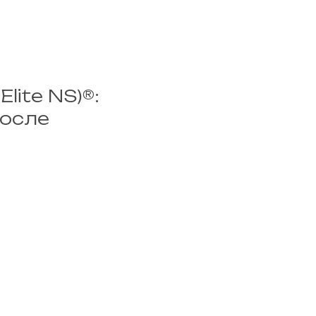
lite NS)®:
после