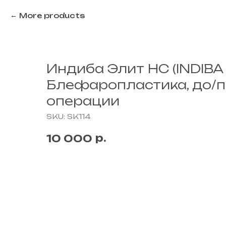
More products
Индиба Элит НС (INDIBA E
Блефаропластика, до/
операции
SKU:
SK114
р.
10 000