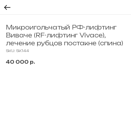
Микроигольчатый РФ-лифтинг
Виваче (RF-лифтинг Vivace),
лечение рубцов постакне (спина)
SKU:
SK144
40 000
р.