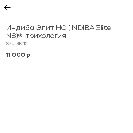
Индиба Элит НС (INDIBA Elite
NS)®: трихология
SKU:
SK112
11 000
р.