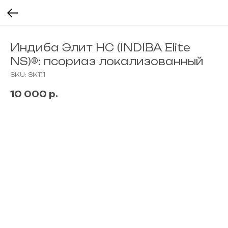
Индиба Элит НС (INDIBA Elite
NS)®: псориаз локализованный
SKU:
SK111
10 000
р.