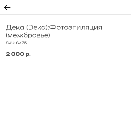
Дека (Deka):Фотоэпиляция
(межбровье)
SKU:
SK75
2 000
р.