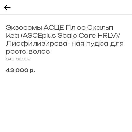
Экзосомы АСЦЕ Плюс Скальп
Кеа (ASCEplus Scalp Care HRLV)/
Лиофилизированная пудра для
роста волос
SKU:
SK339
43 000
р.