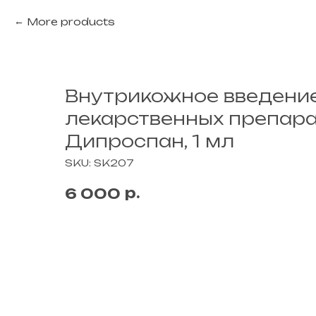
More products
Внутрикожное введени
лекарственных препара
Дипроспан, 1 мл
SKU:
SK207
р.
6 000