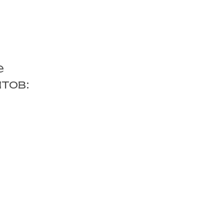
е
тов: