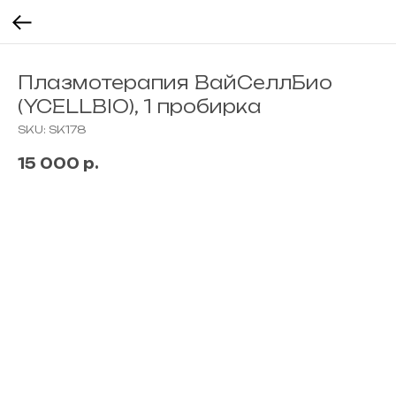
Плазмотерапия ВайСеллБио
(YCELLBIO), 1 пробирка
SKU:
SK178
15 000
р.