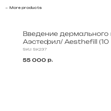
More products
Введение дермального 
Аэстефил/ Aesthefill (10
SKU:
SK237
р.
55 000