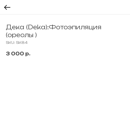
Дека (Deka):Фотоэпиляция
(ореолы )
SKU:
SK84
3 000
р.