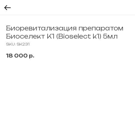
Биоревитализация препаратом
Биоселект К1 (Bioselect k1) 5мл
SKU:
SK231
18 000
р.