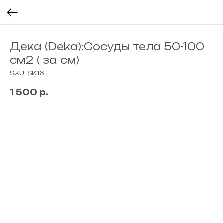
Дека (Deka):Сосуды тела 50-100
см2 ( за см)
SKU:
SK16
1 500
р.