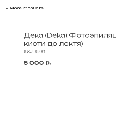
More products
Дека (Deka):Фотоэпиляц
кисти до локтя)
SKU:
SK81
р.
5 000