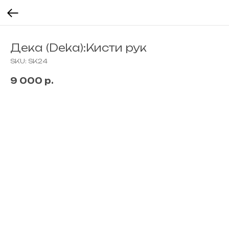
Дека (Deka):Кисти рук
SKU:
SK24
9 000
р.