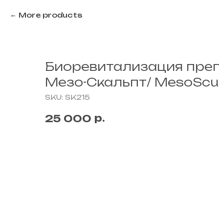
More products
Биоревитализация пре
Мезо-Скальпт/ MesoScul
SKU:
SK215
р.
25 000