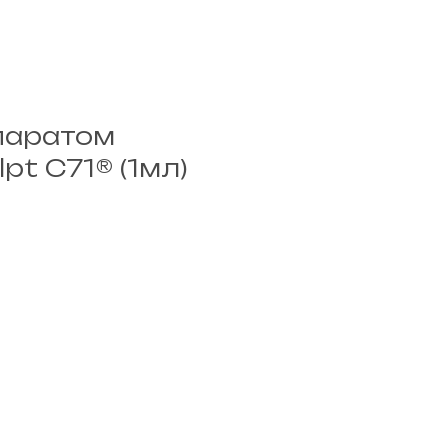
паратом
pt C71® (1мл)