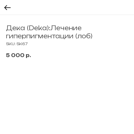
Дека (Deka):Лечение
гиперпигментации (лоб)
SKU:
SK67
5 000
р.