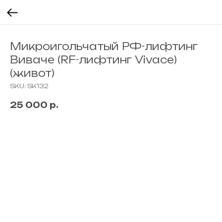
Микроигольчатый РФ-лифтинг
Виваче (RF-лифтинг Vivace)
(живот)
SKU:
SK132
25 000
р.