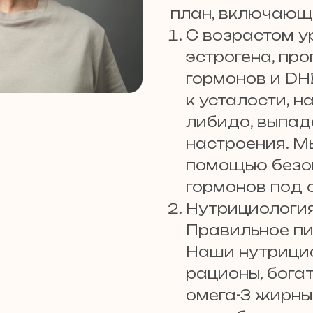
план, включающ
С возрастом у
эстрогена, про
гормонов и DH
к усталости, 
либидо, выпад
настроения. М
помощью безоп
гормонов под 
Нутрициология
Правильное пи
Наши нутрици
рационы, бога
омега-3 жирны