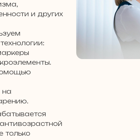
изма,
нности и других
льзуем
технологии:
маркеры
икроэлементы.
 помощью
 на
арению.
абатывается
 антивозрастной
е только