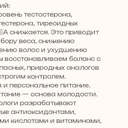
ий:
ровень тестостерона,
гестерона, тиреоидных
EA снижается. Это приводит
набору веса, снижению
ению волос и ухудшению
ы восстанавливаем баланс с
асных, природных аналогов
строгим контролем.
 и персональное питание.
тание — основа молодости.
ологи разрабатывают
тые антиоксидантами,
ми кислотами и витаминами,