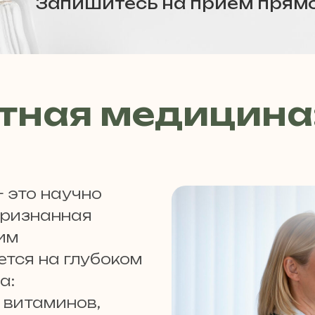
Запишитесь на прием прямо
тная медицина:
 это научно
признанная
им
тся на глубоком
а:
 витаминов,