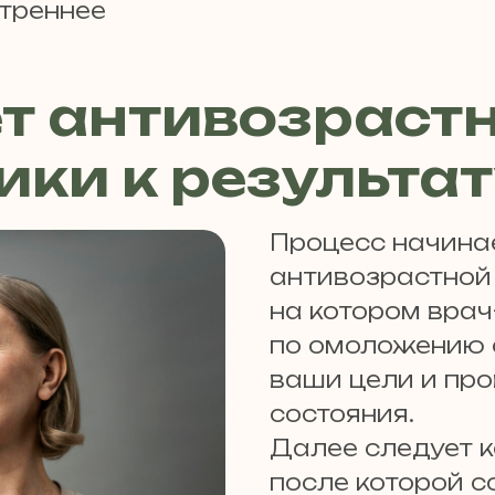
утреннее
т антивозрастн
ики к результа
Процесс начинае
антивозрастной 
на котором врач
по омоложению 
ваши цели и пр
состояния.
Далее следует к
после которой с