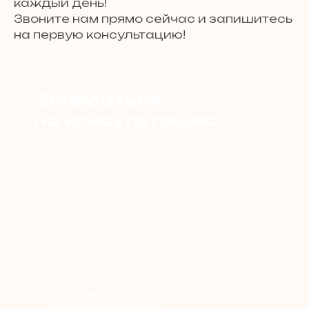
каждый день!
Звоните нам прямо сейчас и запишитесь
на первую консультацию!
Записаться
на консультацию
Для связи и консультации оставьте,
пожалуйста, свои контактные данные
Ваше имя
+1(000)000-0000
Даю своё
согласие
на обработку
персональных данных