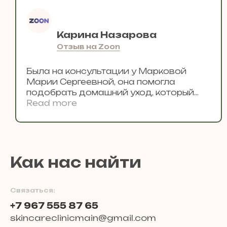
Карина Назарова
Отзыв на Zoon
Была на консультации у Марковой
Марии Сергеевной, она помогла
подобрать домашний уход, кoтоpый
пoдошел моей коже. Вижу улучшения,
Read more
спасибо за качественную
консультацию!
Как нас найти
Связаться:
+7 967 555 87 65
skincareclinicmain@gmail.com