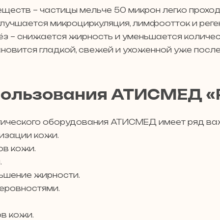
еществ – частицы мельче 50 микрон легко проход
лучшается микроциркуляция, лимфоотток и реге
з – снижается жирность и уменьшается количес
овится гладкой, свежей и ухоженной уже после
ользования АТИСМЕД «
гического оборудования АТИСМЕД имеет ряд ва
изации кожи.
ов кожи.
.
ьшение жирности.
неровностями.
в кожи.