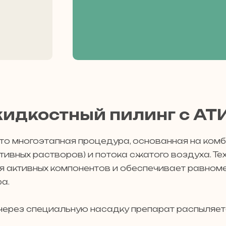
жидкостный пилинг с АТ
о многоэтапная процедура, основанная на ком
тивных растворов) и потока сжатого воздуха. Те
я активных компонентов и обеспечивает равном
а.
через специальную насадку препарат распыляе