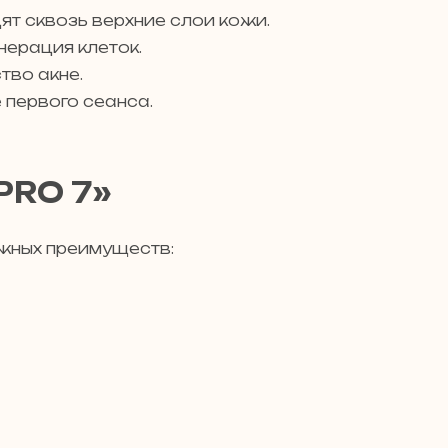
ят сквозь верхние слои кожи.
нерация клеток.
тво акне.
 первого сеанса.
PRO 7»
жных преимуществ: