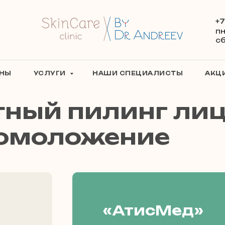
+7
пн
сб
ЕНЫ
УСЛУГИ
НАШИ СПЕЦИАЛИСТЫ
АКЦ
ный пилинг лиц
 омоложение
«АтисМед»