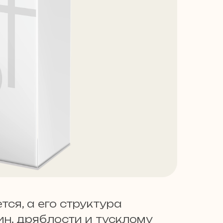
ся, а его структура
ин, дряблости и тусклому