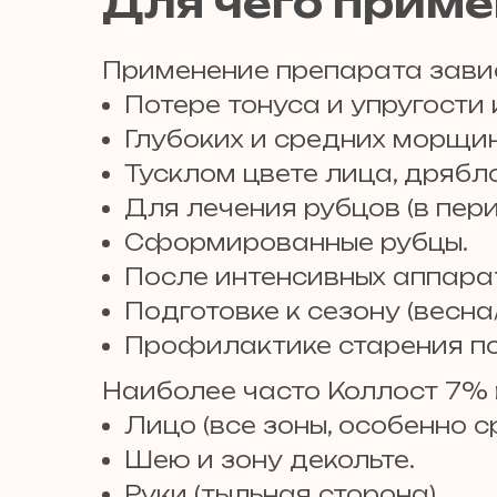
Для чего приме
Применение препарата завис
Потере тонуса и упругости к
Глубоких и средних морщин
Тусклом цвете лица, дрябл
Для лечения рубцов (в пер
Сформированные рубцы.
После интенсивных аппарат
Подготовке к сезону (весн
Профилактике старения по
Наиболее часто Коллост 7% 
Лицо (все зоны, особенно с
Шею и зону декольте.
Руки (тыльная сторона).