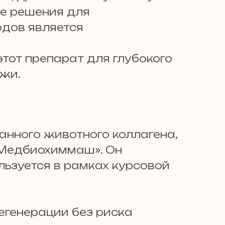
е решения для
одов является
этот препарат для глубокого
ожи.
анного животного коллагена,
Медбиохиммаш». Он
льзуется в рамках курсовой
егенерации без риска