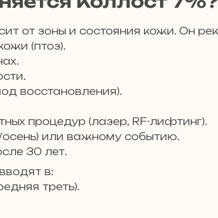
няется Коллост 7%?
ит от зоны и состояния кожи. Он ре
ожи (птоз).
ах.
ости.
иод восстановления).
ных процедур (лазер, RF-лифтинг).
а/осень) или важному событию.
сле 30 лет.
вводят в:
редняя треть).