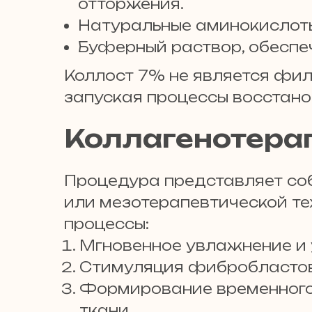
отторжения.
Натуральные аминокислоты
Буферный раствор, обеспе
Коллост 7% не является фил
запуская процессы восстано
Коллагенотерап
Процедура представляет со
или мезотерапевтической те
процессы:
Мгновенное увлажнение и 
Стимуляция фибробластов —
Формирование временного 
ткани.