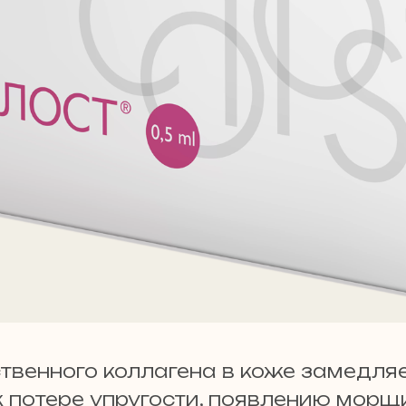
венного коллагена в коже замедляет
к потере упругости, появлению морщ