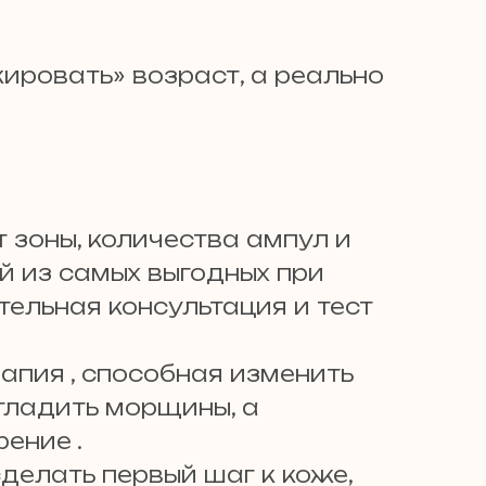
кировать» возраст, а реально
 зоны, количества ампул и
й из самых выгодных при
ельная консультация и тест
апия , способная изменить
згладить морщины, а
ение .
елать первый шаг к коже,