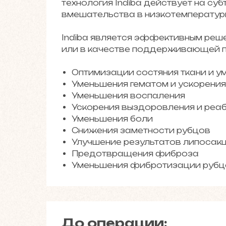
технология Indiba действует на су
вмешательства в низкотемператур
Indiba является эффективным реш
или в качестве поддерживающей п
Оптимизации состяния ткани и у
Уменьшения гематом и ускорения
Уменьшения воспаления
Ускорения выздоровления и реа
Уменьшения боли
Снижения заметности рубцов
Улучшение результатов липосакц
Предотвращения фиброза
Уменьшения фибротизации рубц
До операции: