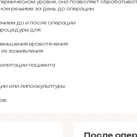
бтермическом уровне, она позволяет обрабатыват
ном режиме за день до операции.
ением до и после операции
роцедуры для:
меньшения кровотечения
 их заживления
билитации пациента
ии или липоскульптуры
ов
После опер