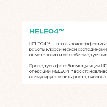
HELEO4™
HELEO4™ — это высокоэффективная
работы классической фотодинамич
осметологии, и фотобиомодуляции
Процедуры фотобиомодуляции HELE
операций. HELEO4™ восстанавливае
стимулирует факты роста, оказыва