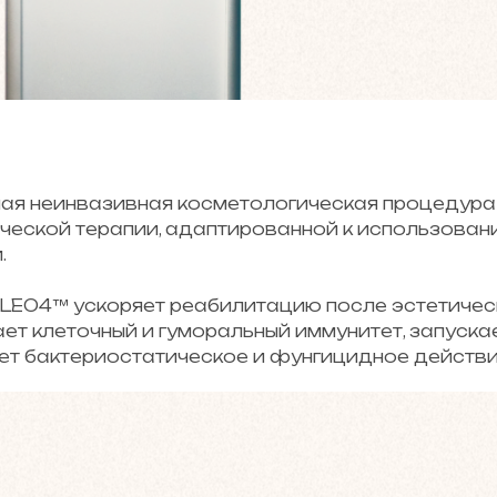
 неинвазивная косметологическая процедура д
еской терапии, адаптированной к использовани
.
O4™ ускоряет реабилитацию после эстетическ
т клеточный и гуморальный иммунитет, запуска
ет бактериостатическое и фунгицидное действи