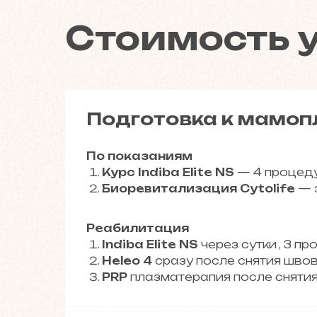
Стоимость 
Подготовка к мамоп
По показаниям
Курс Indiba Elite NS
— 4 процеду
Биоревитализация Cytolife
— з
Реабилитация
Indiba Elite NS
через сутки , 3 пр
Heleo 4
сразу после снятия швов,
PRP
плазматерапия после снятия 