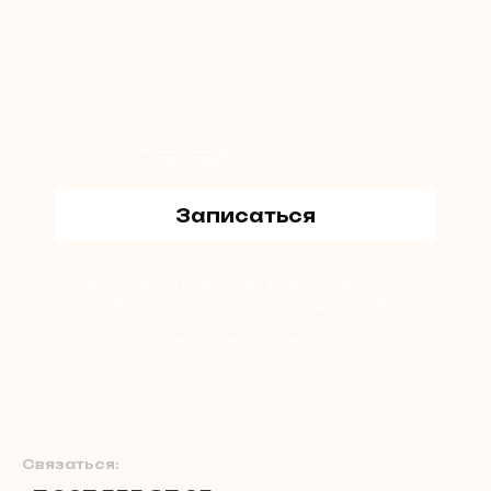
Ваше имя
+1(000)000-0000
Даю своё
согласие
на обработку
персональных данных
Записаться
Нажимая на кнопку, вы даете согласие на
обработку персональных данных в
соответствии с
политикой
конфиденциальности
Связаться: