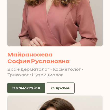
Майрансаева
София Руслановна
Врач-дерматолог • Косметолог •
Трихолог • Нутрициолог
Записаться
О враче