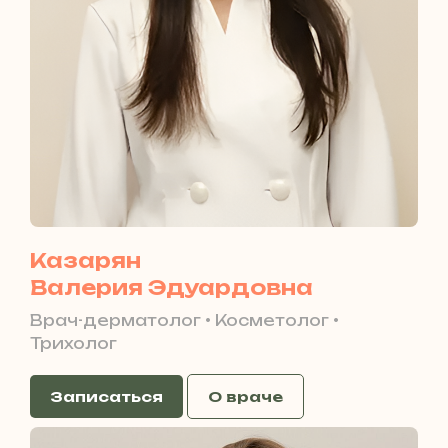
Казарян
Валерия Эдуардовна
Врач-дерматолог • Косметолог •
Трихолог
Записаться
О враче