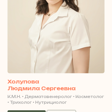
Холупова
Людмила Сергеевна
К.М.Н. • Дерматовенеролог • Косметолог
• Трихолог • Нутрициолог