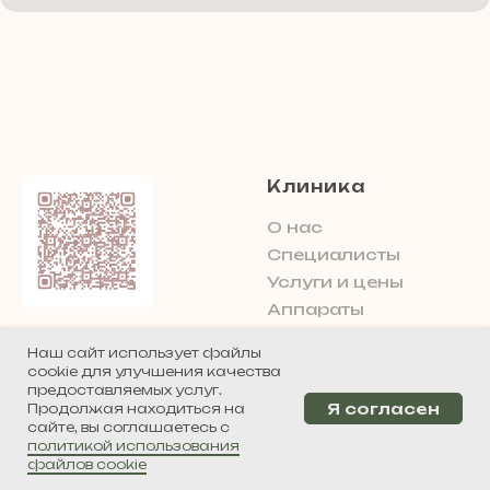
Клиника
О нас
Специалисты
Услуги и цены
Аппараты
До и после
Наш сайт использует файлы
Статьи
cookie для улучшения качества
предоставляемых услуг.
Контакты
Я согласен
Продолжая находиться на
ООО «Клиника
Уголок потребителя
сайте, вы соглашаетесь с
лечения и
Обработка данных
политикой использования
коррекции рубцов»
файлов cookie