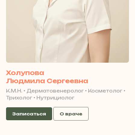
Холупова
Людмила Сергеевна
К.М.Н. • Дерматовенеролог • Косметолог •
Трихолог • Нутрициолог
Записаться
О враче