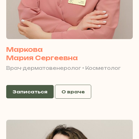
Маркова
Мария Сергеевна
Врач-дерматовенеролог • Косметолог
Записаться
О враче